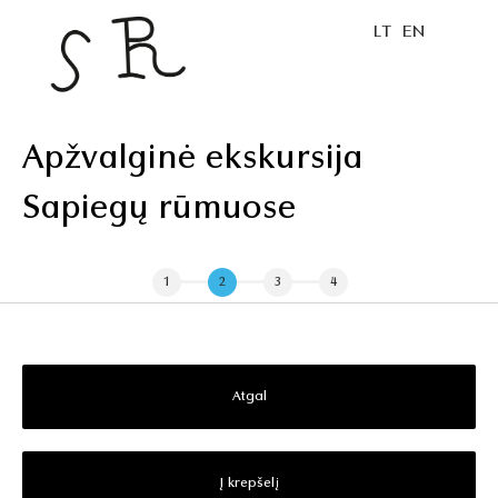
LT
EN
Apžvalginė ekskursija
Sapiegų rūmuose
1
2
3
4
Atgal
Į krepšelį