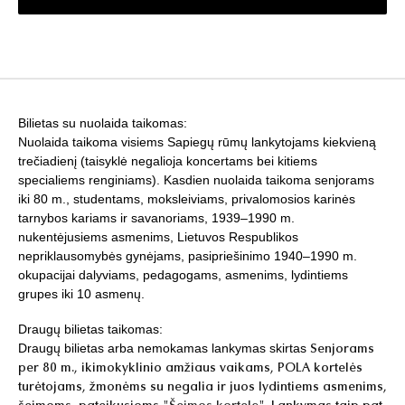
Bilietas su nuolaida taikomas:
Nuolaida taikoma visiems Sapiegų rūmų lankytojams kiekvieną
trečiadienį (taisyklė negalioja koncertams bei kitiems
specialiems renginiams). Kasdien nuolaida taikoma senjorams
iki 80 m., studentams, moksleiviams, privalomosios karinės
tarnybos kariams ir savanoriams, 1939–1990 m.
nukentėjusiems asmenims, Lietuvos Respublikos
nepriklausomybės gynėjams, pasipriešinimo 1940–1990 m.
okupacijai dalyviams, pedagogams, asmenims, lydintiems
grupes iki 10 asmenų.
Draugų bilietas taikomas:
Draugų bilietas arba nemokamas lankymas skirtas
Senjorams
per 80 m., ikimokyklinio amžiaus vaikams, POLA kortelės
turėtojams, žmonėms su negalia ir juos lydintiems asmenims,