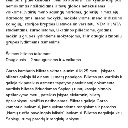
šeimoms, pateikusioms
"Šeimos kortelę"
. Lankymas taip pat
nemokamas našlaičiams ir tėvų globos netekusiems
vaikams, įvairių meno sąjungų nariams, galerijų ir muziejų
darbuotojams, meno mokyklų moksleiviams, meno ir dizaino
kolegijų, istorijos krypties Lietuvos universitetų, VDA ir LMTA
studentams, žurnalistams, Ukrainos piliečiams, gidams,
mokinių grupes lydintiems mokytojams, 11 ir daugiau žmonių
grupes lydintiems asmenims.
Šeimos bilietas taikomas:
Daugiausia – 2 suaugusiems ir 4 vaikams.
Garso kambario bilietas skirtas jaunimui iki 25 metų. Įsigytas
bilietas galioja iki einamųjų metų pabaigos. Bilietas yra vardinis ir
galioja tik pateikus asmens tapatybę patvirtinantį dokumentą.
Vardinis bilietas išduodamas Sapiegų rūmų kasoje pirmojo
apsilankymo metu, pateikus įsigytą elektroninį bilietą.
Apsilankymų skaičius neribojamas. Bilietas galioja Garso
kambario lankymui, jame vykstantiems renginiams ir parodos
„Namų ruoša pavojingais laikais“ lankymui. Bilietas negalioja kitų
Sapiegų rūmų parodų ir renginių lankymui.